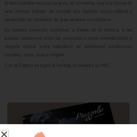
Si bien nuestra música coral es, en sí misma, una rica forma de
arte, hemos tratado de cumplir una función socio-cultural y
desarrollar un cometido de gran alcance comunitario.
Es nuestra intención contribuir, a través de la música, a las
buenas relaciones entre las personas y crear entendimiento y
respeto mutuo entre individuos de diferentes condiciones
sociales, color, raza o religión.
Con la Cultura se logra la Verdad, la Unidad y la PAZ.