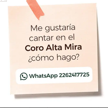
A fines de 2016, el Coro Alta Mira presentó su primer trabajo
discográfico.
El disco contiene diez temas de Astor Piazzolla con letra de
distintos poetas: Eladia Blázquez (Adiós Nonino e Invierno
porteño), Horacio Ferrer (Chiquilín de Bachín y Poema en sí
mayor), Mario Trejo (Los pájaros perdidos), Roberto Bertozzi
(Ave María), Jorge Luis Borges (El Títere), Atahualpa Yupanqui