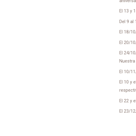
aniversa
El 13 y 
Del 9 al
El 18/10
El 20/10
El 24/10
Nuestra 
El 10/11
El 10 y 
respect
El 22 y 
El 23/12