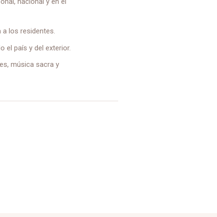
nal, nacional y en el
 a los residentes.
l país y del exterior.
les, música sacra y