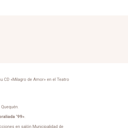
su CD «Milagro de Amor» en el Teatro
e Quequén.
raliada ’99»
.
cciones en salón Municipalidad de