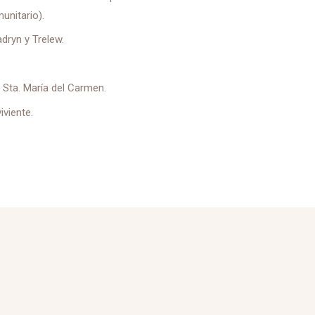
unitario).
dryn y Trelew.
a Sta. María del Carmen.
iviente.