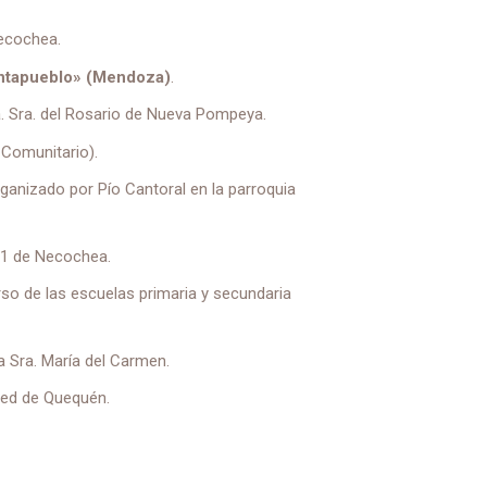
Necochea.
antapueblo»
(Mendoza)
.
a. Sra. del Rosario de Nueva Pompeya.
 Comunitario).
ganizado por Pío Cantoral en la parroquia
º 1 de Necochea.
urso de las escuelas primaria y secundaria
a Sra. María del Carmen.
rced de Quequén.