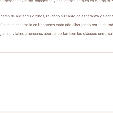
 numerosos eventos, conciertos y encuentros corales en el ámbito zo
gares de ancianos o niños, llevando su canto de esperanza y alegría
” que se desarrolla en Necochea cada año albergando coros de todo e
rgentino y latinoamericano, abordando también los clásicos universa