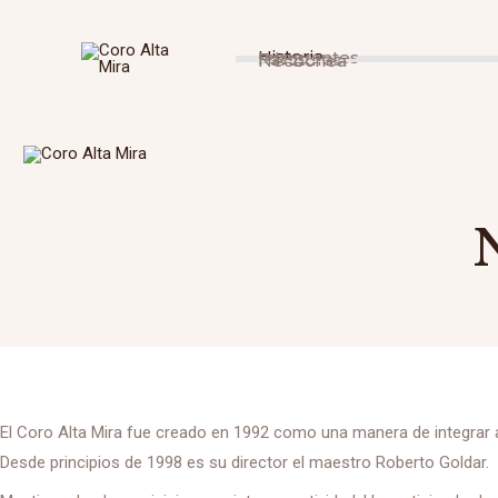
Ir
al
Historia
Integrantes
Fotos
Partituras
Necochea
contenido
N
El Coro Alta Mira fue creado en 1992 como una manera de integrar a 
Desde principios de 1998 es su director el maestro Roberto Goldar.