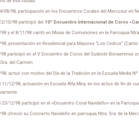
rio de esa ciudad.
14/08/98, participación en los Encuentros Corales del Mercosur en 
 12/10/98 participó del
10º Encuentro Internacional de Coros «C
/98 y el 8/11/98 cantó en Misas de Comuniones en la Parroquia Ntr
/98, presentación en Residencial para Mayores “Los Cedros” (Canto
/98 participó en el V Encuentro de Coros del Sudeste Bonaerense or
Sra. del Carmen.
/98, actuó con motivo del Día de la Tradición en la Escuela Media N
el 11/12/98, actuación en Escuela Alta Mira, en los actos de fin de c
ivamente.
el 23/12/98 participó en el «Encuentro Coral Navideño» en la Parroqui
/98 ofreció su Concierto Navideño en parroquia Ntra. Sra. de la Me